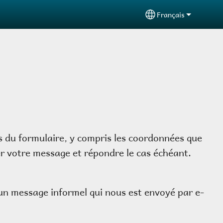
Français
Select your langu
 du formulaire, y compris les coordonnées que
er votre message et répondre le cas échéant.
n message informel qui nous est envoyé par e-